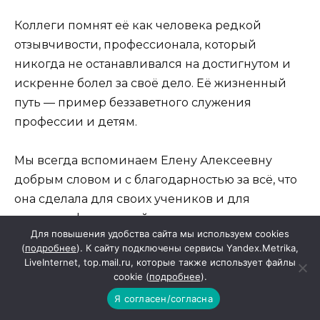
Коллеги помнят её как человека редкой
отзывчивости, профессионала, который
никогда не останавливался на достигнутом и
искренне болел за своё дело. Её жизненный
путь — пример беззаветного служения
профессии и детям.
Мы всегда вспоминаем Елену Алексеевну
добрым словом и с благодарностью за всё, что
она сделала для своих учеников и для
развития физической культуры.
Для повышения удобства сайта мы используем cookies
(
подробнее
). К сайту подключены сервисы Yandex.Metrika,
Доброту и любовь Вы оставили живым, сколько
LiveInternet, top.mail.ru, которые также использует файлы
б лет ни прошло. Любим, помним… Светлая
cookie (
подробнее
).
память… Коллеги и воспитанники. Фото
Я согласен/согласна
предоставлено авторами.