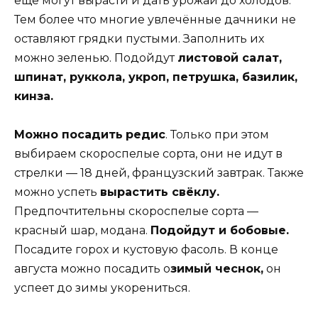
ещё могут вырасти и дать урожай до холодов.
Тем более что многие увлечённые дачники не
оставляют грядки пустыми. Заполнить их
можно зеленью. Подойдут
листовой салат,
шпинат, руккола, укроп, петрушка, базилик,
кинза.
Можно посадить
редис
. Только при этом
выбираем скороспелые сорта, они не идут в
стрелки — 18 дней, французский завтрак. Также
можно успеть
вырастить свёклу.
Предпочтительны скороспелые сорта —
красный шар, модана.
Подойдут и бобовые.
Посадите горох и кустовую фасоль. В конце
августа можно посадить о
зимый чеснок,
он
успеет до зимы укорениться.