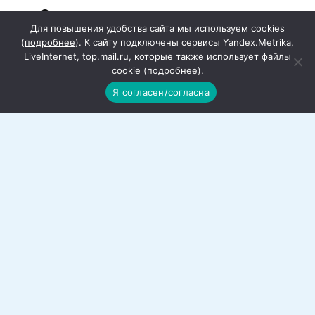
Отчет о результатах деятельности
Для повышения удобства сайта мы используем cookies
МАУ КТРК «Сулин»
(
подробнее
). К сайту подключены сервисы Yandex.Metrika,
LiveInternet, top.mail.ru, которые также использует файлы
cookie (
подробнее
).
Я согласен/согласна
120 тысяч дончан проголосовали за
объекты благоустройства
В Ростовской области 120 тысяч жителей
региона отдали
Более 26 тысяч дончан вышли на
Всероссийский субботник
Месячник чистоты завершился
масштабным субботником