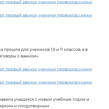
рошла для учеников 1,9 и 11 классов, а в
азговоры о важном».
равила учащихся с новым учебным годом и
л ярким и плодотворным.