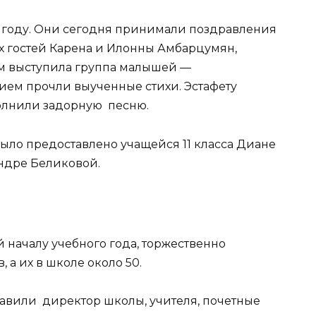
ом году. Они сегодня принимали поздравления
х гостей Карена и Илонны Амбарцумян,
ом выступила группа малышей —
ием прочли выученные стихи. Эстафету
олнили задорную песню.
ыло предоставлено учащейся 11 класса Диане
ндре Беликовой.
 началу учебного года, торжественно
 а их в школе около 50.
авили директор школы, учителя, почетные