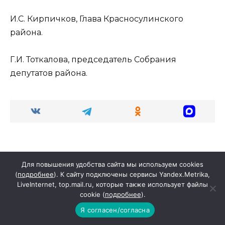
И.С. Кирпичков, Глава Красносулинского
района.
Г.И. Тоткалова, председатель Собрания
депутатов района.
Для повышения удобства сайта мы используем cookies
(
подробнее
). К сайту подключены сервисы Yandex.Metrika,
Search
LiveInternet, top.mail.ru, которые также использует файлы
cookie (
подробнее
).
for:
Я согласен/согласна