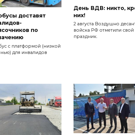
День ВДВ: никто, к
них!
обусы доставят
алидов-
2 августа Воздушно десан
ясочников по
войска РФ отметили свой
праздник.
начению
бус с платформой (низкой
енью) для инвалидов