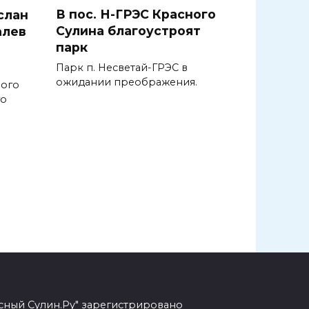
В пос. Н-ГРЭС Красного
слан
Сулина благоустроят
алев
парк
Парк п. Несветай-ГРЭС в
ожидании преображения.
ного
го
сный Сулин.Ру" зарегистрировано