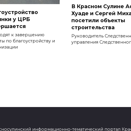
В Красном Сулине А
гоустройство
Хуаде и Сергей Мих
янки у ЦРБ
посетили объекты
ершается
строительства
одят к завершению
Руководитель Следствен
ты по благоустройству и
управления Следственно
низации
сносулинский информационно-тематический портал Кра