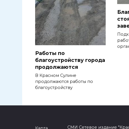
Бла
сто
зав
Подх
рабо
орга
Работы по
благоустройству города
продолжаются
В Красном Сулине
продолжаются работы по
благоустройству
СМИ Сетевое издание "Кра
Карта