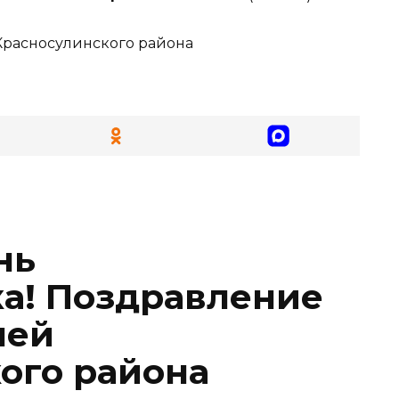
Красносулинского района
нь
а! Поздравление
лей
ого района