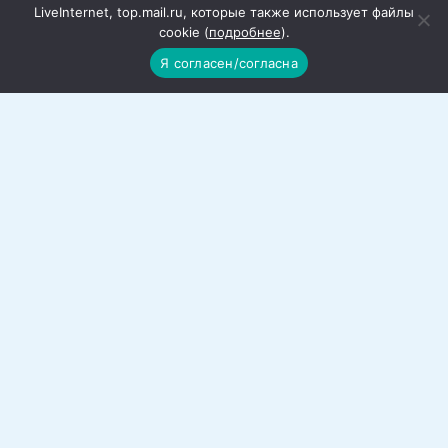
LiveInternet, top.mail.ru, которые также использует файлы
cookie (
подробнее
).
Я согласен/согласна
Работы по благоустройству города
продолжаются
В Красном Сулине продолжаются работы
по благоустройству