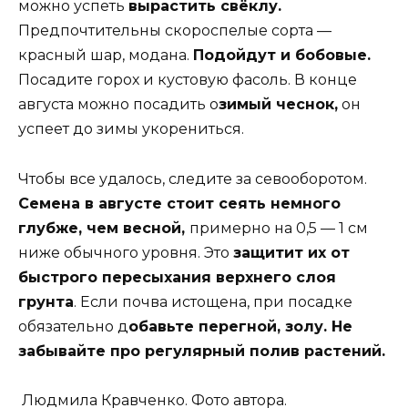
можно успеть
вырастить свёклу.
Предпочтительны скороспелые сорта —
красный шар, модана.
Подойдут и бобовые.
Посадите горох и кустовую фасоль. В конце
августа можно посадить о
зимый чеснок,
он
успеет до зимы укорениться.
Чтобы все удалось, следите за севооборотом.
Семена в августе стоит сеять немного
глубже, чем весной,
примерно на 0,5 — 1 см
ниже обычного уровня. Это
защитит их от
быстрого пересыхания верхнего слоя
грунта
. Если почва истощена, при посадке
обязательно д
обавьте перегной, золу. Не
забывайте про регулярный полив растений.
Людмила Кравченко. Фото автора.