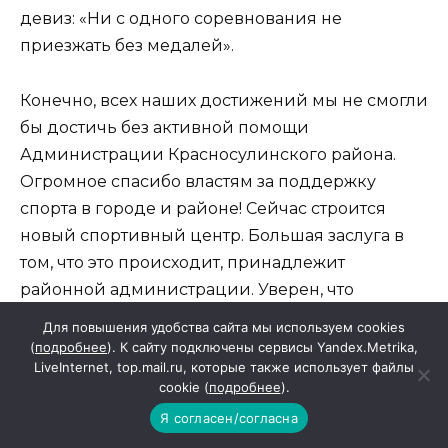
девиз: «Ни с одного соревнования не
приезжать без медалей».
Конечно, всех наших достижений мы не смогли
бы достичь без активной помощи
Администрации Красносулинского района.
Огромное спасибо властям за поддержку
спорта в городе и районе! Сейчас строится
новый спортивный центр. Большая заслуга в
том, что это происходит, принадлежит
районной администрации. Уверен, что
строительство центра будет завершено к концу
Для повышения удобства сайта мы используем cookies
следующего года.
(
подробнее
). К сайту подключены сервисы Yandex.Metrika,
LiveInternet, top.mail.ru, которые также использует файлы
cookie (
подробнее
).
Уже видно невооруженным глазом, что на
Я согласен/согласна
нашей территории увеличивается число