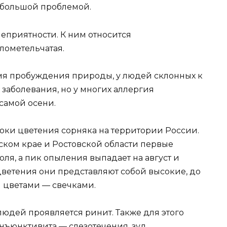
я большой проблемой.
неприятности. К ним относится
лометельчатая.
емя пробуждения природы, у людей склонных к
 заболевания, но у многих аллергия
самой осени.
сроки цветения сорняка на территории России.
рском крае и Ростовской области первые
ля, а пик опыления выпадает на август и
цветения они представляют собой высокие, до
и цветами — свечками.
людей проявляется ринит. Также для этого
нъюнктивита — слезотечения, зуд,