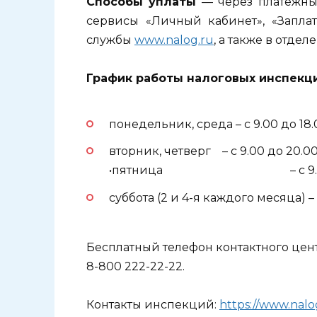
Способы уплаты
— через платежны
сервисы «Личный кабинет», «Запла
службы
www.nalog.ru
, а также в отдел
График работы налоговых инспекци
понедельник, среда – с 9.00 до 18.
вторник, четверг – с 9.00 до 20.00
•пятница – с 9.00 до
суббота (2 и 4-я каждого месяца) – с
Бесплатный телефон контактного це
8-800 222-22-22.
Контакты инспекций:
https://www.nalog