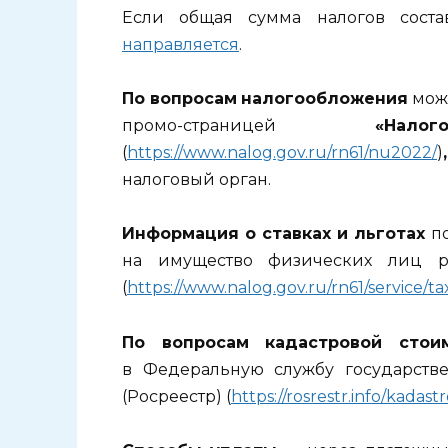
Если общая сумма налогов сост
направляется
.
По вопросам
налогообложения
можн
промо-страницей
«Налогов
(
https://www.nalog.gov.ru/rn61/nu2022/
)
налоговый орган.
Информация о ставках и льготах
по
на имущество физических лиц р
(
https://www.nalog.gov.ru/rn61/service/ta
По вопросам кадастровой стои
в Федеральную службу государстве
(Росреестр) (
https://rosrestr.info/kadast