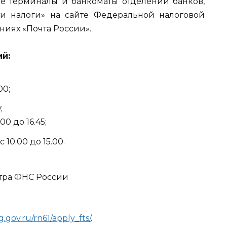
е терминалы и банкоматы отделений банков,
ти налоги» на сайте Федеральной налоговой
ениях «Почта России».
й:
00;
;
 16.45;
 10.00 до 15.00.
нтра ФНС России
.gov.ru/rn61/apply_fts/
.