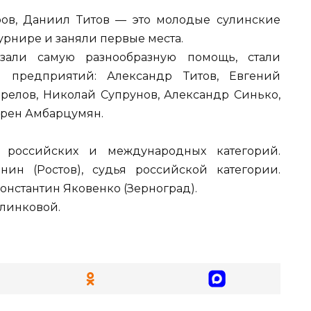
ров, Даниил Титов — это молодые сулинские
урнире и заняли первые места.
азали самую разнообразную помощь, стали
 предприятий: Александр Титов, Евгений
орелов, Николай Супрунов, Александр Синько,
арен Амбарцумян.
 российских и международных категорий.
ин (Ростов), судья российской категории.
онстантин Яковенко (Зерноград).
Блинковой.