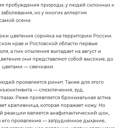
емя пробуждения природы, у людей склонных к
 заболевания, но у многих аллергия
самой осени.
сроки цветения сорняка на территории России.
рском крае и Ростовской области первые
ля, а пик опыления выпадает на август и
цветения они представляют собой высокие, до
и цветами — свечками.
людей проявляется ринит. Также для этого
нъюнктивита — слезотечения, зуд,
лазах. Реже проявляется бронхиальная астма.
ает крапивница, которая поражает кожу. Но
й реакции является анафилактический шок,
и его проявления — затруднённое дыхание,