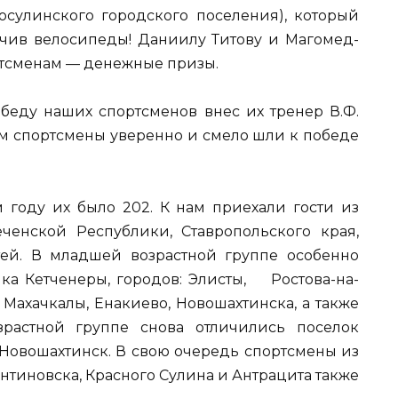
носулинского городского поселения), который
учив велосипеды! Даниилу Титову и Магомед-
ртсменам — денежные призы.
обеду наших спортсменов внес их тренер В.Ф.
ом спортсмены уверенно и смело шли к победе
м году их было 202. К нам приехали гости из
ченской Республики, Ставропольского края,
тей. В младшей возрастной группе особенно
лка Кетченеры, городов: Элисты, Ростова-на-
 Махачкалы, Енакиево, Новошахтинска, а также
зрастной группе снова отличились поселок
 Новошахтинск. В свою очередь спортсмены из
нтиновска, Красного Сулина и Антрацита также