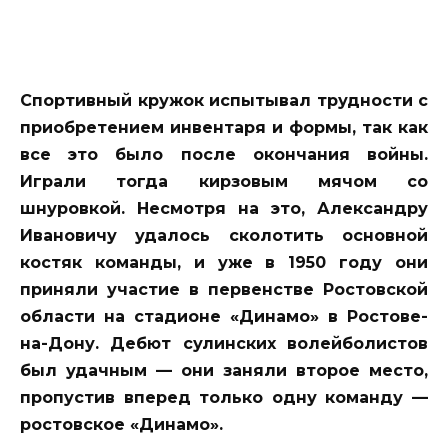
Спортивный кружок испыты­вал трудности с
приобретени­ем инвентаря и формы, так как
все это было после окончания войны.
Играли тогда кирзовым мячом со
шнуровкой. Несмот­ря на это, Александру
Ивано­вичу удалось сколотить основ­ной
костяк команды, и уже в 1950 году они
приняли участие в первенстве Ростовской
обла­сти на стадионе «Динамо» в Ро­стове-
на-Дону. Дебют сулинских волейболистов
был удачным — они заняли второе место,
про­пустив вперед только одну ко­манду —
ростовское «Динамо».