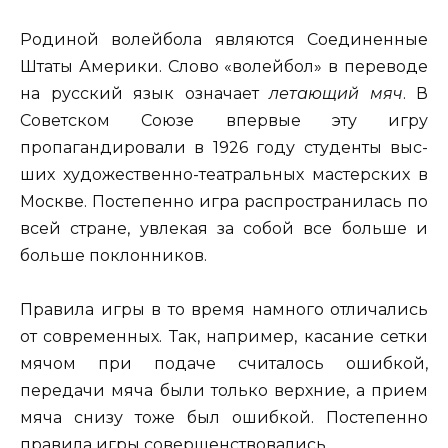
Родиной волейбола являются Соединен­ные
Штаты Америки. Слово «волейбол» в пе­реводе
на русский язык означает
летающий мяч
. В
Советском Союзе впервые эту игру
пропагандировали в 1926 году студенты выс­
ших художественно-театральных мастерских в
Москве. Постепенно игра распространи­лась по
всей стране, увлекая за собой все больше и
больше поклонников.
Правила игры в то время намного отлича­лись
от современных. Так, например, каса­ние сетки
мячом при подаче считалось ошиб­кой,
передачи мяча были только верхние, а прием
мяча снизу тоже был ошибкой. Посте­пенно
правила игры совершенствовались.