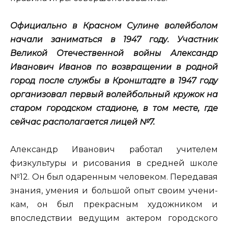
Официально в Красном Сулине волейболом
начали зани­маться в 1947 году. Участник
Великой Отечественной войны Александр
Иванович Иванов по возвращении в родной
город после службы в Кронштадте в 1947 году
организовал первый волейбольный кружок на
ста­ром городском стадионе, в том месте, где
сейчас располагает­ся лицей №7.
Александр Иванович ра­ботал учителем
физкульту­ры и рисования в средней школе
№12. Он был ода­ренным человеком. Пере­давая
знания, умения и большой опыт своим учени­
кам, он был прекрасным ху­дожником и
впоследствии ведущим актером городс­кого