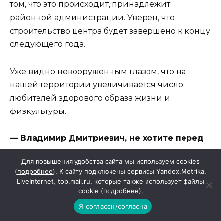
том, что это происходит, принадлежит
районной администрации. Уверен, что
строительство центра будет завершено к концу
следующего года.
Уже видно невооруженным глазом, что на
нашей территории увеличивается число
любителей здорового образа жизни и
физкультуры.
— Владимир Дмитриевич, не хотите перед
праздником поздравить всех, кто имеет к
Для повышения удобства сайта мы используем cookies
нему отношение?
(
подробнее
). К сайту подключены сервисы Yandex.Metrika,
LiveInternet, top.mail.ru, которые также использует файлы
— Поздравляю с Днем физкультурника свой
cookie (
подробнее
).
коллектив, которым я горжусь и очень ценю.
Я согласен/согласна
Поздравляю красносулинцев — спортсменов