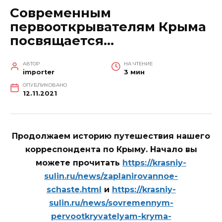
Современным
первооткрывателям Крыма
посвящается…
АВТОР
НА ЧТЕНИЕ
importer
3 мин
ОПУБЛИКОВАНО
12.11.2021
Продолжаем историю путешествия нашего
корреспондента по Крыму. Начало вы
можете прочитать
https://krasniy-
sulin.ru/news/zaplanirovannoe-
schaste.html
и
https://krasniy-
sulin.ru/news/sovremennym-
pervootkryvatelyam-kryma-