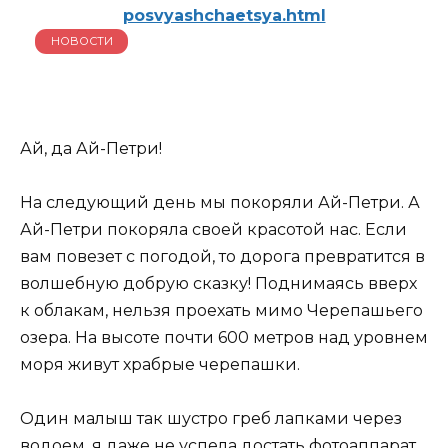
posvyashchaetsya.html
НОВОСТИ
Ай, да Ай-Петри!
На следующий день мы покоряли Ай-Петри. А
Ай-Петри покоряла своей красотой нас. Если
вам повезет с погодой, то дорога превратится в
волшебную добрую сказку! Поднимаясь вверх
к облакам, нельзя проехать мимо Черепашьего
озера. На высоте почти 600 метров над уровнем
моря живут храбрые черепашки.
Один малыш так шустро греб лапками через
водоем, я даже не успела достать фотоаппарат,