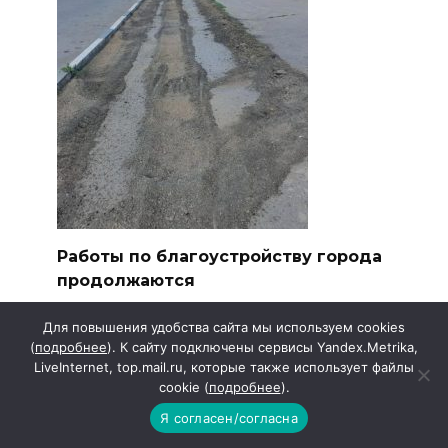
Работы по благоустройству города
продолжаются
В Красном Сулине продолжаются работы
Для повышения удобства сайта мы используем cookies
по благоустройству
(
подробнее
). К сайту подключены сервисы Yandex.Metrika,
LiveInternet, top.mail.ru, которые также использует файлы
cookie (
подробнее
).
Я согласен/согласна