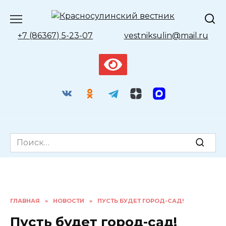
Перейти
к
содержанию
+7 (86367) 5-23-07
vestniksulin@mail.ru
Search
for:
ГЛАВНАЯ
»
НОВОСТИ
»
ПУСТЬ БУДЕТ ГОРОД-САД!
Пусть будет город-сад!