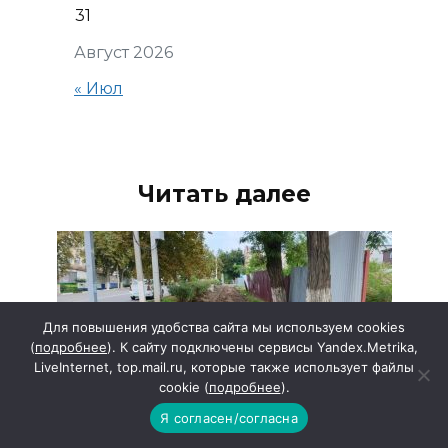
31
Август 2026
« Июл
Читать далее
Для повышения удобства сайта мы используем cookies
(
подробнее
). К сайту подключены сервисы Yandex.Metrika,
LiveInternet, top.mail.ru, которые также использует файлы
cookie (
подробнее
).
Я согласен/согласна
Благоустройство тротуаров