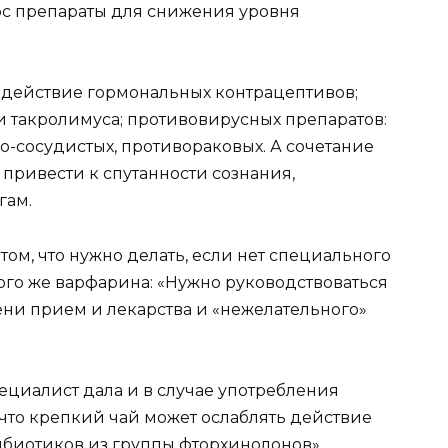
юс препараты для снижения уровня
т действие гормональных контрацептивов;
 такролимуса; противовирусных препаратов:
но-сосудистых, противораковых. А сочетание
привести к спутанности сознания,
гам.
том, что нужно делать, если нет специального
ого же варфарина: «Нужно руководствоваться
ни прием и лекарства и «нежелательного»
специалист дала и в случае употребления
, что крепкий чай может ослаблять действие
ибиотиков из группы фторхинолонов».