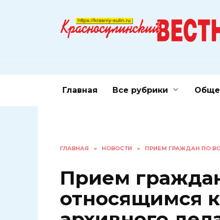
Перейти
к
содержанию
Главная
Все рубрики
Обще
ГЛАВНАЯ
»
НОВОСТИ
»
ПРИЕМ ГРАЖДАН ПО В
Прием граждан
относящимся к
архивного дел