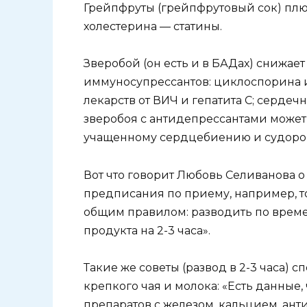
Грейпфруты (грейпфрутовый сок) пл
холестерина — статины.
Зверобой (он есть и в БАДах) снижае
иммуносупрессантов: циклоспорина и
лекарств от ВИЧ и гепатита C; сердеч
зверобоя с антидепрессантами может 
учащенному сердцебиению и судоро
Вот что говорит Любовь Селиванова о 
предписания по приему, например, т
общим правилом: разводить по време
продукта на 2-3 часа».
Такие же советы (развод в 2-3 часа) 
крепкого чая и молока: «Есть данные
препаратов с железом, кальцием, ант