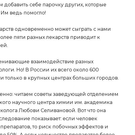
 добавить себе парочку других, которые
 Им ведь помогло!
карств одновременно может сыграть с нами
более пяти разных лекарств приводит к
ей.
оценивающие взаимодействие разных
логи. Но! В России их всего около 600
ти только в крупных центрах больших городов.
енно: читаем советы заведующей отделением
ого научного центра химии им. академика
колога Любови Селивановой. Вот что она
сследование показывает: если человек
препаратов, то риск побочных эффектов и
до 50%. А если количество препаратов более