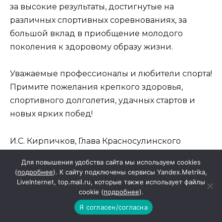
за высокие результаты, достигнутые на
различных спортивных соревнованиях, за
большой вклад в приобщение молодого
поколения к здоровому образу жизни.
Уважаемые профессионалы и любители спорта!
Примите пожелания крепкого здоровья,
спортивного долголетия, удачных стартов и
новых ярких побед!
И.С. Кирпичков, Глава Красносулинского
района.
Для повышения удобства сайта мы используем cookies
(
подробнее
). К сайту подключены сервисы Yandex.Metrika,
Г.И. Тоткалова, председатель Собрания
LiveInternet, top.mail.ru, которые также использует файлы
cookie (
подробнее
).
депутатов района.
Я согласен/согласна