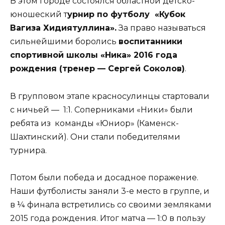
В этом городе состоялся областной детско-
юношеский т
урнир по футболу «Кубок
Вагиза Хидиятуллина».
За право называться
сильнейшими боролись
воспитанники
спортивной школы «Ника» 2016 года
рождения (тренер — Сергей Соколов)
.
В групповом этапе красносулинцы стартовали
с ничьей — 1:1. Соперниками «Ники» были
ребята из команды «Юниор» (Каменск-
Шахтинский). Они стали победителями
турнира.
Потом были победа и досадное поражение.
Наши футболисты заняли 3-е место в группе, и
в ¼ финала встретились со своими земляками
2015 года рождения. Итог матча — 1:0 в пользу