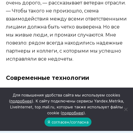
очень дорого, — рассказывает ветеран отрасли.
— Чтобы такого не произошло, схема
взаимодействия между всеми ответственными
лицами должна быть четко выверена. Но все
мы живые люди, и промахи случаются. Мне
повезло: рядом всегда находились надежные
партнеры и коллеги, с которыми мы успешно
исправляли все недочеты.
Современные технологии
По словам строителя, за последние 50 лет в
Для повышения удобства сайта мы используем cookies
профессии произошла настоящая революция.
(
подробнее
). К сайту подключены сервисы Yandex.Metrika,
На смену тяжелому ручному труду пришли
LiveInternet, top.mail.ru, которые также использует файлы
cookie (
подробнее
).
современные технологии и материалы. Если
Я согласен/согласна
раньше норма выработки у штукатура была 7
квадратных метров за смену, то теперь — 50-80.