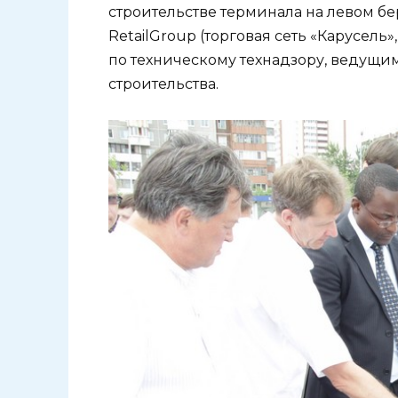
строительстве терминала на левом бе
RetailGroup (торговая сеть «Карусель
по техническому технадзору, ведущи
строительства.