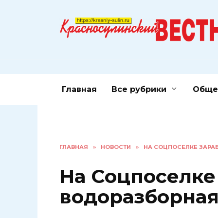
Перейти
к
содержанию
Главная
Все рубрики
Обще
ГЛАВНАЯ
»
НОВОСТИ
»
НА СОЦПОСЕЛКЕ ЗАРА
На Соцпоселке
водоразборная