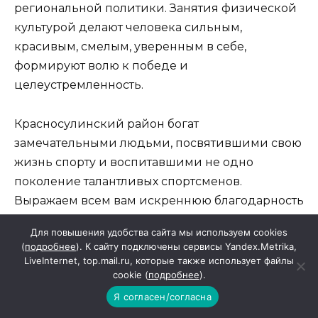
региональной политики. Занятия физической
культурой делают человека сильным,
красивым, смелым, уверенным в себе,
формируют волю к победе и
целеустремленность.
Красносулинский район богат
замечательными людьми, посвятившими свою
жизнь спорту и воспитавшими не одно
поколение талантливых спортсменов.
Выражаем всем вам искреннюю благодарность
за высокие результаты, достигнутые на
Для повышения удобства сайта мы используем cookies
различных спортивных соревнованиях, за
(
подробнее
). К сайту подключены сервисы Yandex.Metrika,
большой вклад в приобщение молодого
LiveInternet, top.mail.ru, которые также использует файлы
cookie (
подробнее
).
поколения к здоровому образу жизни.
Я согласен/согласна
Уважаемые профессионалы и любители спорта!