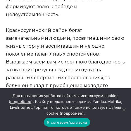
формируют волю к победе и
целеустремленность.
Красносулинский район богат
замечательными людьми, посвятившими свою
жизнь спорту и воспитавшими не одно
поколение талантливых спортсменов.
Выражаем всем вам искреннюю благодарность
за высокие результаты, достигнутые на
различных спортивных соревнованиях, за
большой вклад в приобщение молодого
поколения к здоровому образу жизни.
Для повышения удобства сайта мы используем cookies
(
подробнее
). К сайту подключены сервисы Yandex.Metrika,
LiveInternet, top.mail.ru, которые также использует файлы
Уважаемые профессионалы и любители спорта!
cookie (
подробнее
).
Примите пожелания крепкого здоровья,
Я согласен/согласна
спортивного долголетия, удачных стартов и