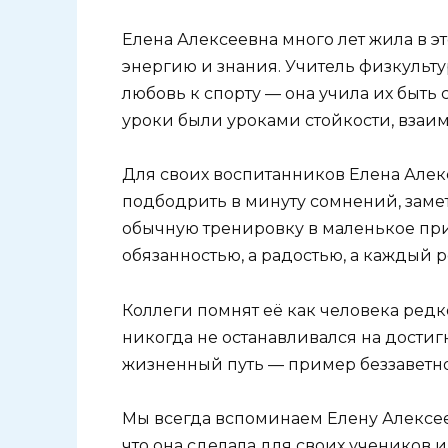
Елена Алексеевна много лет жила в 
энергию и знания. Учитель физкульту
любовь к спорту — она учила их быть 
уроки были уроками стойкости, взаи
Для своих воспитанников Елена Алекс
подбодрить в минуту сомнений, заме
обычную тренировку в маленькое при
обязанностью, а радостью, а каждый ре
Коллеги помнят её как человека редк
никогда не останавливался на достигн
жизненный путь — пример беззаветно
Мы всегда вспоминаем Елену Алексее
что она сделала для своих учеников 