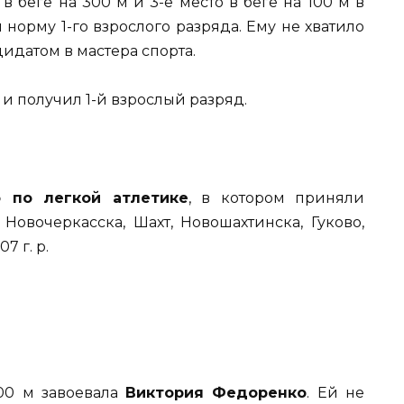
в беге на 300 м и 3-е место в беге на 100 м в
норму 1-го взрослого разряда. Ему не хватило
дидатом в мастера спорта.
 и получил 1-й взрослый разряд.
о по легкой атлетике
, в котором приняли
Новочеркасска, Шахт, Новошахтинска, Гуково,
7 г. р.
400 м завоевала
Виктория Федоренко
. Ей не