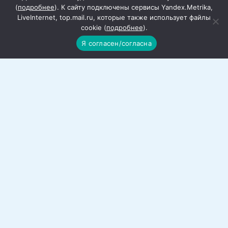
(
подробнее
). К сайту подключены сервисы Yandex.Metrika,
LiveInternet, top.mail.ru, которые также использует файлы
cookie (
подробнее
).
Я согласен/согласна
В пос. Н-ГРЭС Красного Сулина
благоустроят парк
Парк п. Несветай-ГРЭС в ожидании
преображения.