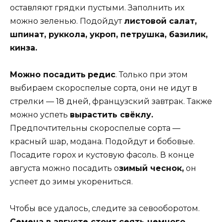
оставляют грядки пустыми. Заполнить их
можно зеленью. Подойдут
листовой салат,
шпинат, руккола, укроп, петрушка, базилик,
кинза.
Можно посадить
редис
. Только при этом
выбираем скороспелые сорта, они не идут в
стрелки — 18 дней, французский завтрак. Также
можно успеть
вырастить свёклу.
Предпочтительны скороспелые сорта —
красный шар, модана. Подойдут и бобовые.
Посадите горох и кустовую фасоль. В конце
августа можно посадить о
зимый чеснок,
он
успеет до зимы укорениться.
Чтобы все удалось, следите за севооборотом.
Семена в августе стоит сеять немного