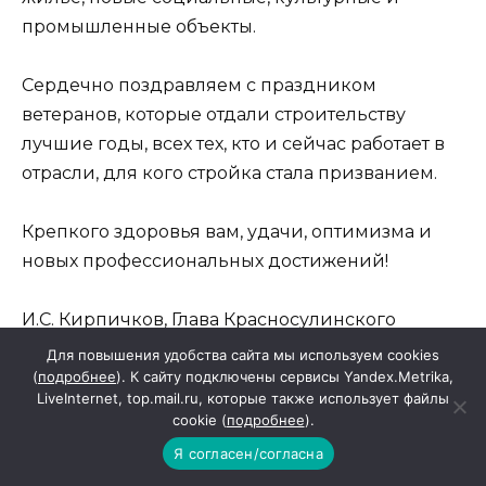
промышленные объекты.
Сердечно поздравляем с праздником
ветеранов, которые отдали строительству
лучшие годы, всех тех, кто и сейчас работает в
отрасли, для кого стройка стала призванием.
Крепкого здоровья вам, удачи, оптимизма и
новых профессиональных достижений!
И.С. Кирпичков, Глава Красносулинского
района.
Для повышения удобства сайта мы используем cookies
(
подробнее
). К сайту подключены сервисы Yandex.Metrika,
LiveInternet, top.mail.ru, которые также использует файлы
Г.И. Тоткалова, председатель Собрания
cookie (
подробнее
).
депутатов района.
Я согласен/согласна