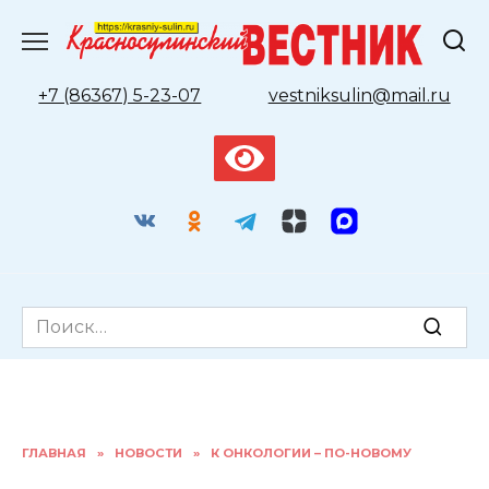
Перейти
к
содержанию
+7 (86367) 5-23-07
vestniksulin@mail.ru
Search
for:
ГЛАВНАЯ
»
НОВОСТИ
»
К ОНКОЛОГИИ – ПО-НОВОМУ