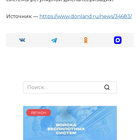
Источник —
https://www.donland.ru/news/34683/
Search
for:
РЕГИОН