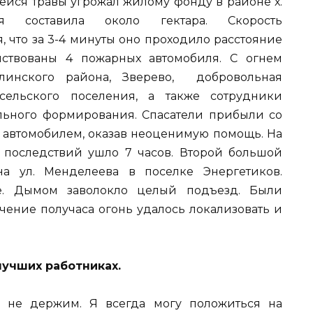
ейся травы угрожал жилому фонду в районе х.
я составила около гектара. Скорость
, что за 3-4 минуты оно проходило расстояние
ствованы 4 пожарных автомобиля. С огнем
линского района, Зверево, добровольная
сельского поселения, а также сотрудники
льного формирования. Спасатели прибыли со
 автомобилем, оказав неоценимую помощь. На
последствий ушло 7 часов. Второй большой
а ул. Менделеева в поселке Энергетиков.
е. Дымом заволокло целый подъезд. Были
ечение получаса огонь удалось локализовать и
лучших работниках.
 не держим. Я всегда могу положиться на