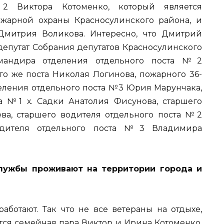
2 Виктора Котоменко, который является
ожарной охраны Красносулинского района, и
Дмитрия Воликова. Интересно, что Дмитрий
депутат Собрания депутатов Красносулинского
омандира отделения отдельного поста №2
го же поста Николая Логинова, пожарного 36-
ления отдельного поста №3 Юрия Марунчака,
а №1 х. Садки Анатолия Фисунова, старшего
ва, старшего водителя отдельного поста №2
водителя отдельного поста №3 Владимира
лужбы проживают на территории города и
аботают. Так что не все ветераны на отдыхе,
ится семейная пара Виктор и Ирина Котоменко.