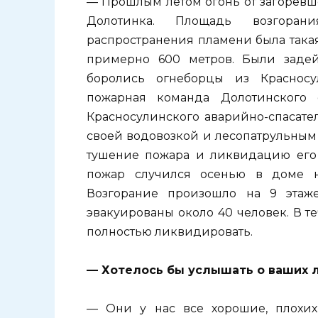
— Прошлым летом огонь от загоревш
Долотинка. Площадь возгорани
распространения пламени была такая
примерно 600 метров. Были задей
боролись огнеборцы из Красносу
пожарная команда Долотинского 
Красносулинского аварийно-спасате
своей водовозкой и лесопатрульным
тушение пожара и ликвидацию его 
пожар случился осенью в доме н
Возгорание произошло на 9 этаж
эвакуированы около 40 человек. В т
полностью ликвидировать.
— Хотелось бы услышать о ваших 
— Они у нас все хорошие, плохих