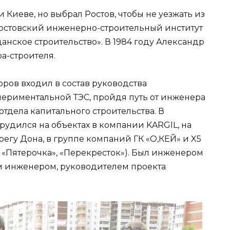
 Киеве, но выбрал Ростов, чтобы не уезжать из
 Ростовский инженерно-строительный институт
нское строительство». В 1984 году Александр
а-строителя.
оров входил в состав руководства
периментальной ТЭС, пройдя путь от инженера
отдела капитального строительства. В
удился на объектах в компании KARGIL, на
регу Дона, в группе компаний ГК «О,КЕЙ» и X5
», «Пятерочка», «Перекресток»). Был инженером
м инженером, руководителем проекта