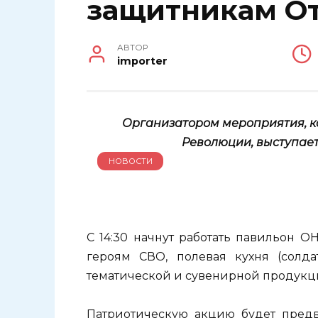
защитникам От
АВТОР
importer
Организатором мероприятия, ко
Революции, выступае
НОВОСТИ
С 14:30 начнут работать павильон 
героям СВО, полевая кухня (солдат
тематической и сувенирной продукц
Патриотическую акцию будет предв