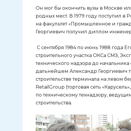
Он мог бы окончить вузы в Москве или
родных мест. В 1979 году поступил в
на факультет «Промышленное и гражда
Георгиевич получил диплом инженер
С сентября 1984 по июнь 1988 года Ег
строительного участка ОКСа СМЗ, Экс
технического надзора до начальника 
дальнейшем Александр Георгиевич тр
строительстве терминала на левом бе
RetailGroup (торговая сеть «Карусель
по техническому технадзору, ведущи
строительства.