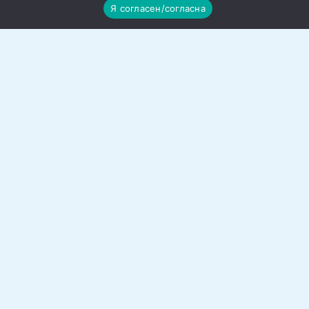
Я согласен/согласна
Ученики школы №12 побывали в
этно-хуторе Старозолотовский
Ученики школы №12 под руководством
советника по воспитанию