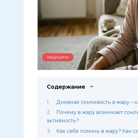
МЕДИЦИНА
Содержание
Дневная сонливость в жару – к
Почему в жару возникает сонл
активность?
Как себе помочь в жару? Как с