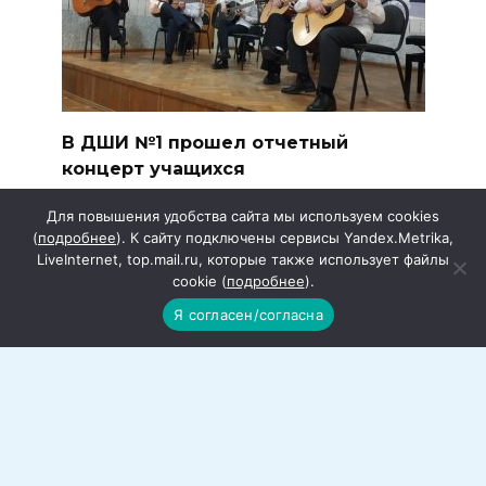
В ДШИ №1 прошел отчетный
концерт учащихся
Подошёл к концу очередной учебный год
Для повышения удобства сайта мы используем cookies
в Детской школе
(
подробнее
). К сайту подключены сервисы Yandex.Metrika,
LiveInternet, top.mail.ru, которые также использует файлы
cookie (
подробнее
).
Я согласен/согласна