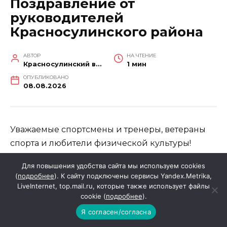
Поздравление от
руководителей
Красносулинского района
АВТОР
НА ЧТЕНИЕ
Красносулинский вестник
1 мин
ОПУБЛИКОВАНО
08.08.2026
Уважаемые спортсмены и тренеры, ветераны
спорта и любители физической культуры!
Для повышения удобства сайта мы используем cookies
От всей души поздравляем вас с праздником
(
подробнее
). К сайту подключены сервисы Yandex.Metrika,
спорта и здоровья – Днем физкультурника!
LiveInternet, top.mail.ru, которые также использует файлы
cookie (
подробнее
).
Сегодня физическая культура и спорт
Я согласен/согласна
являются одним из приоритетных