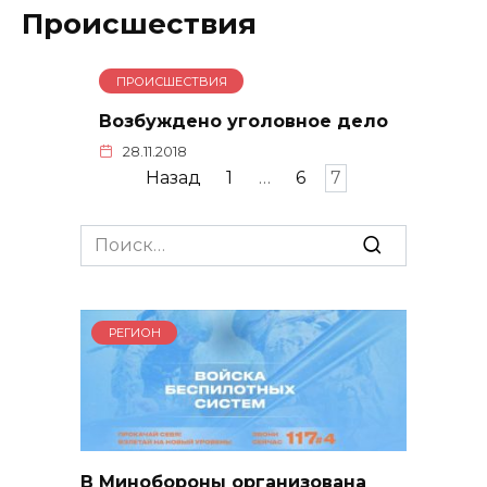
Происшествия
ПРОИСШЕСТВИЯ
Возбуждено уголовное дело
28.11.2018
Пагинация
Назад
1
…
6
7
записей
Search
for:
РЕГИОН
В Минобороны организована