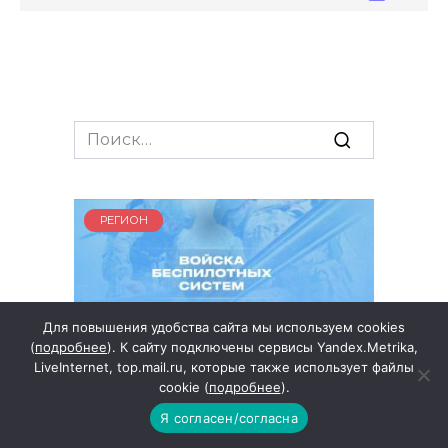
Search
for:
РЕГИОН
Для повышения удобства сайта мы используем cookies
(
подробнее
). К сайту подключены сервисы Yandex.Metrika,
В Минобороны организована
LiveInternet, top.mail.ru, которые также использует файлы
работа по отбору граждан в
cookie (
подробнее
).
подразделения войск
Я согласен/согласна
беспилотных систем