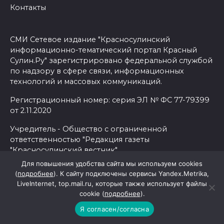
Контакты
СМИ Сетевое издание "Красносулинский
информационно-тематический портал Красный
Сулин.Ру" зарегистрировано федеральной службой
по надзору в сфере связи, информационных
технологий и массовых коммуникаций.
Регистрационный номер: серия ЭЛ № ФС 77-79399
от 2.11.2020
Учредитель - Общество с ограниченной
ответственностью "Редакция газеты
"Красносулинский вестник".
Для повышения удобства сайта мы используем cookies
(
подробнее
). К сайту подключены сервисы Yandex.Metrika,
Главный редактор Лариса Александровна
LiveInternet, top.mail.ru, которые также использует файлы
СЫРОВАТКИНА.
cookie (
подробнее
).
Телефоны:
Я согласен/согласна
гл. редактор — 8 (86367) 5-20-67 (fax), мобильный: 8-
903-439-36-23