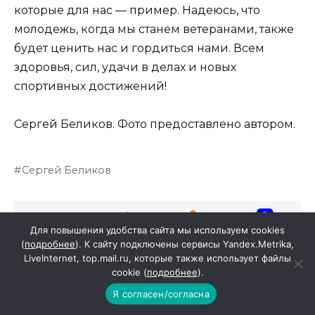
которые для нас — пример. Надеюсь, что
молодежь, когда мы станем ветеранами, также
будет ценить нас и гордиться нами. Всем
здоровья, сил, удачи в делах и новых
спортивных достижений!
Сергей Беликов. Фото предоставлено автором.
Сергей Беликов
Для повышения удобства сайта мы используем cookies
(
подробнее
). К сайту подключены сервисы Yandex.Metrika,
LiveInternet, top.mail.ru, которые также использует файлы
ГЛАВНАЯ
cookie (
подробнее
).
8 августа — День
Я согласен/согласна
физкультурника!