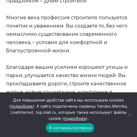
праздником – Днем строителя!
Многие века профессия строителя пользуется
почетом и уважением. Вы создаете то, без чего
немыслимо существование современного
человека, – условия для комфортной и
благоустроенной жизни.
Благодаря вашим усилиям хорошеют улицы и
парки, улучшается качество жизни людей. Вы
прокладываете дороги, строите качественное
жилье, новые социальные, культурные и
промышленные объекты.
Для повышения удобства сайта мы используем cookies
(
подробнее
). К сайту подключены сервисы Yandex.Metrika,
LiveInternet, top.mail.ru, которые также использует файлы
Сердечно поздравляем с праздником
cookie (
подробнее
).
ветеранов, которые отдали строительству
Я согласен/согласна
лучшие годы, всех тех, кто и сейчас работает в