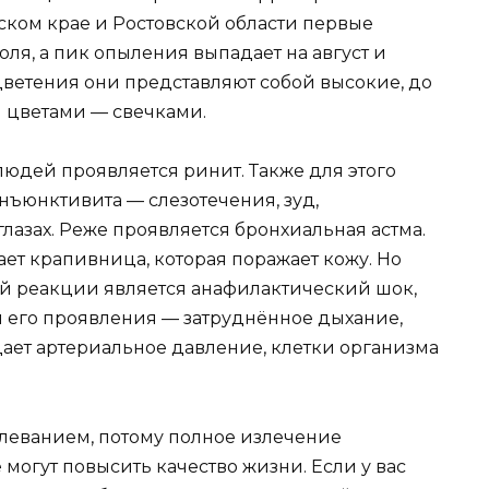
рском крае и Ростовской области первые
ля, а пик опыления выпадает на август и
цветения они представляют собой высокие, до
и цветами — свечками.
людей проявляется ринит. Также для этого
нъюнктивита — слезотечения, зуд,
лазах. Реже проявляется бронхиальная астма.
ает крапивница, которая поражает кожу. Но
й реакции является анафилактический шок,
и его проявления — затруднённое дыхание,
падает артериальное давление, клетки организма
леванием, потому полное излечение
 могут повысить качество жизни. Если у вас