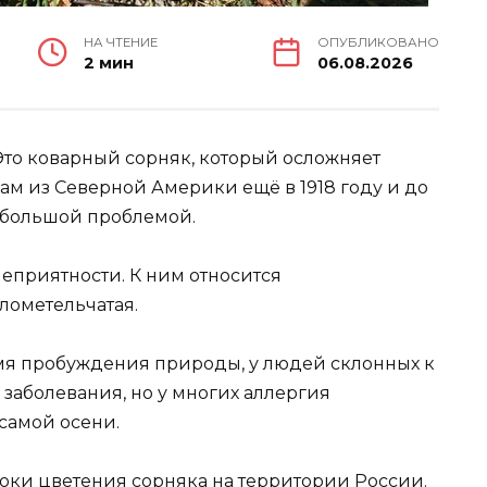
НА ЧТЕНИЕ
ОПУБЛИКОВАНО
2 мин
06.08.2026
 Это коварный сорняк, который осложняет
ам из Северной Америки ещё в 1918 году и до
я большой проблемой.
неприятности. К ним относится
лометельчатая.
емя пробуждения природы, у людей склонных к
 заболевания, но у многих аллергия
самой осени.
сроки цветения сорняка на территории России.