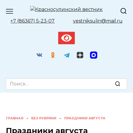
Перейти
к
содержанию
+7 (86367) 5-23-07
vestniksulin@mail.ru
Search
for:
ГЛАВНАЯ
»
БЕЗ РУБРИКИ
»
ПРАЗДНИКИ АВГУСТA
Праздники августa