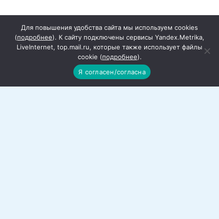
Для повышения удобства сайта мы используем cookies
(
подробнее
). К сайту подключены сервисы Yandex.Metrika,
LiveInternet, top.mail.ru, которые также использует файлы
cookie (
подробнее
).
Я согласен/согласна
Вольная борьба в «Нике»: 7
победителей и призеров в турнире
Борцы спортивной школы приняли
участие в традиционном