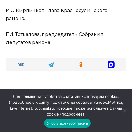
И.С. Кирпичков, Глава Красносулинского
района.
Г.И. Тоткалова, председатель Собрания
депутатов района.
Для повышения удобства сайта мы используем cookies
(
подробнее
). К сайту подключены сервисы Yandex.Metrika,
Search
LiveInternet, top.mail.ru, которые также использует файлы
for:
cookie (
подробнее
).
Я согласен/согласна