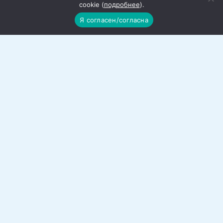
cookie (
подробнее
).
Я согласен/согласна
Вольная борьба в «Нике»: 7
победителей и призеров в турнире
Борцы спортивной школы приняли
участие в традиционном