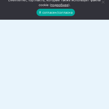
LiveInternet, top.mail.ru, которые также использует файлы
cookie (
подробнее
).
— А спортсменов-любителей вы
Я согласен/согласна
привечаете?
— Дорога в «Нику» открыта для всех
красносулинцев, занимающихся физкультурой
и ведущих здоровый образ жизни. Мы
стараемся проводить турниры для того, чтобы
выявить среди участников талантливых детей
и пригласить их в «Нику» для занятий в каком-
нибудь нашем спортивном отделении.
— У вас есть данные, сколько человек
посетили «Нику»?
— В 2025 году бассейн посетили 25 600
человек (за истекший период 2026 года около