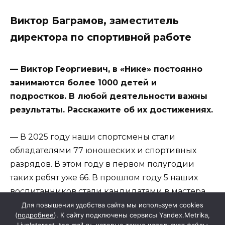
Виктор Баграмов, заместитель
директора по спортивной работе
— Виктор Георгиевич, в «Нике» постоянно
занимаются более 1000 детей и
подростков. В любой деятельности важны
результаты. Расскажите об их достижениях.
— В 2025 году наши спортсмены стали
обладателями 77 юношеских и спортивных
разрядов. В этом году в первом полугодии
таких ребят уже 66. В прошлом году 5 наших
воспитанников стали кандидатами в мастера
спорта. В этом никто пока не получил этого
Для повышения удобства сайта мы используем cookies
(
подробнее
). К сайту подключены сервисы Yandex.Metrika,
звания, но ведь и год еще не завершен.