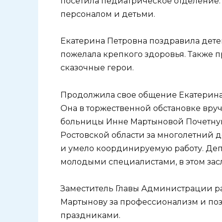
посетила педиатрическое отделение
персоналом и детьми.
Екатерина Петровна поздравила дете
пожелала крепкого здоровья. Также 
сказочные герои.
Продолжила свое общение Екатерина
Она в торжественной обстановке вру
больницы Инне Мартыновой Почетную
Ростовской области за многолетний 
и умело координируемую работу. Деп
молодыми специалистами, в этом заслу
Заместитель Главы Администрации р
Мартынову за профессионализм и по
праздниками.