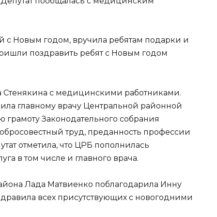
. Депутат пообщалась с медицинским
й с Новым годом, вручила ребятам подарки и
пришли поздравить ребят с Новым годом
 Стенякина с медицинскими работниками.
чила главному врачу Центральной районной
 грамоту Законодательного собрания
добросовестный труд, преданность профессии
утат отметила, что ЦРБ пополнилась
га в том числе и главного врача.
айона Лада Матвиенко поблагодарила Инну
здравила всех присутствующих с новогодними