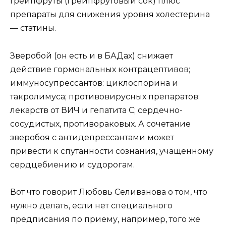
Грейпфруты (грейпфрутовый сок) плюс
препараты для снижения уровня холестерина
— статины.
Зверобой (он есть и в БАДах) снижает
действие гормональных контрацептивов;
иммуносупрессантов: циклоспорина и
такролимуса; противовирусных препаратов:
лекарств от ВИЧ и гепатита C; сердечно-
сосудистых, противораковых. А сочетание
зверобоя с антидепрессантами может
привести к спутанности сознания, учащенному
сердцебиению и судорогам.
Вот что говорит Любовь Селиванова о том, что
нужно делать, если нет специального
предписания по приему, например, того же