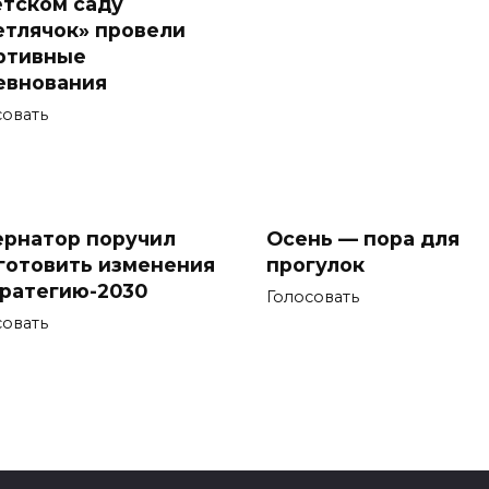
етском саду
етлячок» провели
ртивные
евнования
совать
ернатор поручил
Осень — пора для
готовить изменения
прогулок
тратегию-2030
Голосовать
совать