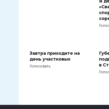
В д
«Св
спо
сор
Голо
Завтра приходите на
Губ
день участковых
под
в С
Голосовать
Голо