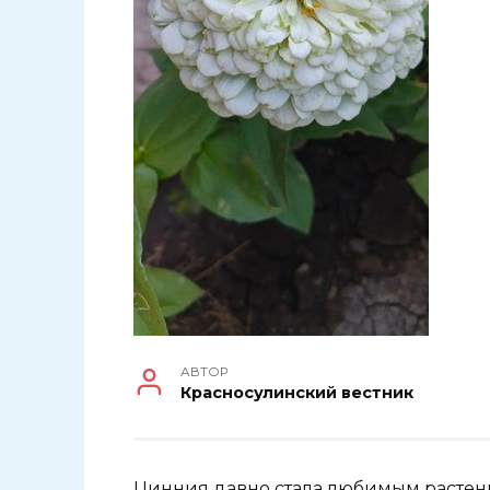
АВТОР
Красносулинский вестник
Цинния давно стала любимым растени